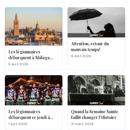
Attention, retour du
mauvais temps!
Les légionnaires
6 avril 2026
débarquent à Málaga
pour la Semaine Sainte
6 avril 2026
Les légionnaires
Quand la Semaine Sainte
débarquent ce jeudi à
faillit changer l'Histoire
Málaga, voici le
1 avril 2026
31 mars 2026
programme !