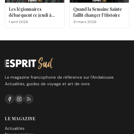
Les légionnaires
Quand la Semaine Sainte
débarquent ce jeudi à
faillit changer l'Histoire
Málaga, voici le
1 avril 2026
31 mars 2026
programme !
Le magazine francophone de référence sur l'Andalousie.
Actualités, guides de voyage et art de vivre.
LE MAGAZINE
Actualités