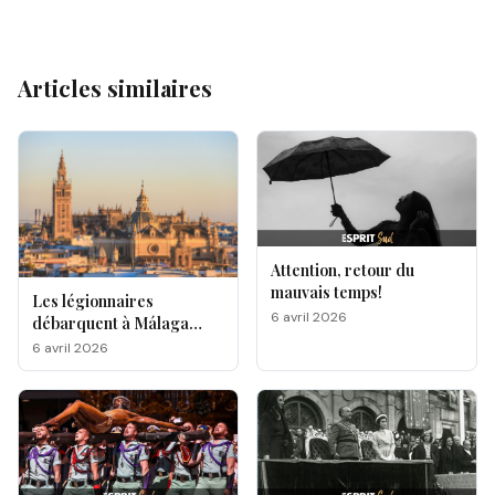
Articles similaires
Attention, retour du
mauvais temps!
Les légionnaires
6 avril 2026
débarquent à Málaga
pour la Semaine Sainte
6 avril 2026