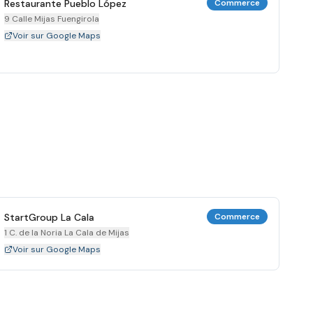
Restaurante Pueblo López
Commerce
9 Calle Mijas Fuengirola
Voir sur Google Maps
StartGroup La Cala
Commerce
1 C. de la Noria La Cala de Mijas
Voir sur Google Maps