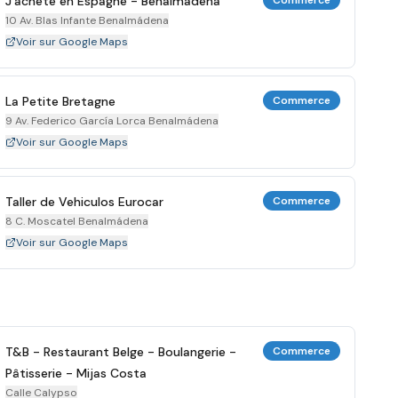
J'achète en Espagne - Benalmádena
Commerce
10 Av. Blas Infante Benalmádena
Voir sur Google Maps
La Petite Bretagne
Commerce
9 Av. Federico García Lorca Benalmádena
Voir sur Google Maps
Taller de Vehiculos Eurocar
Commerce
8 C. Moscatel Benalmádena
Voir sur Google Maps
T&B - Restaurant Belge - Boulangerie -
Commerce
Pâtisserie - Mijas Costa
Calle Calypso