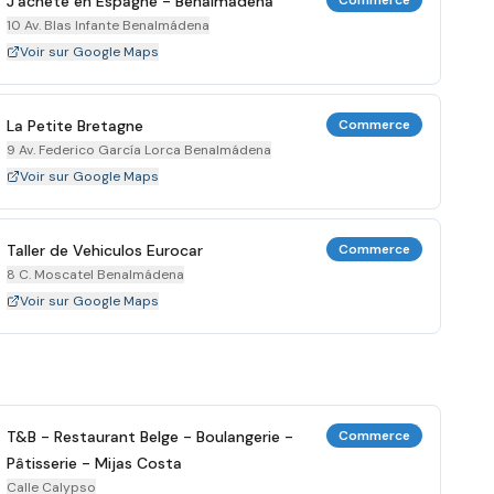
J'achète en Espagne - Benalmádena
Commerce
10 Av. Blas Infante Benalmádena
Voir sur Google Maps
La Petite Bretagne
Commerce
9 Av. Federico García Lorca Benalmádena
Voir sur Google Maps
Taller de Vehiculos Eurocar
Commerce
8 C. Moscatel Benalmádena
Voir sur Google Maps
T&B - Restaurant Belge - Boulangerie -
Commerce
Pâtisserie - Mijas Costa
Calle Calypso