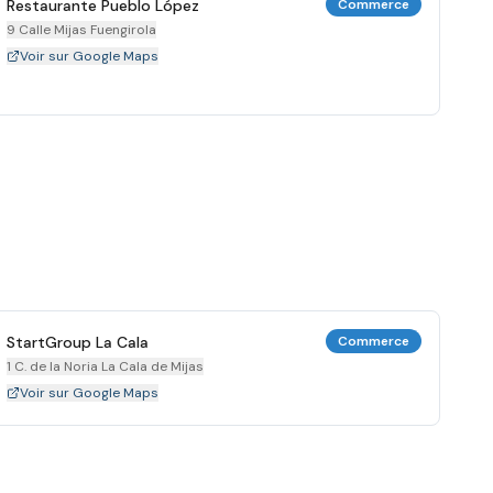
Restaurante Pueblo López
Commerce
9 Calle Mijas Fuengirola
Voir sur Google Maps
StartGroup La Cala
Commerce
1 C. de la Noria La Cala de Mijas
Voir sur Google Maps