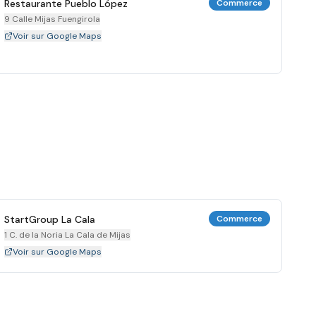
Restaurante Pueblo López
Commerce
9 Calle Mijas Fuengirola
Voir sur Google Maps
StartGroup La Cala
Commerce
1 C. de la Noria La Cala de Mijas
Voir sur Google Maps