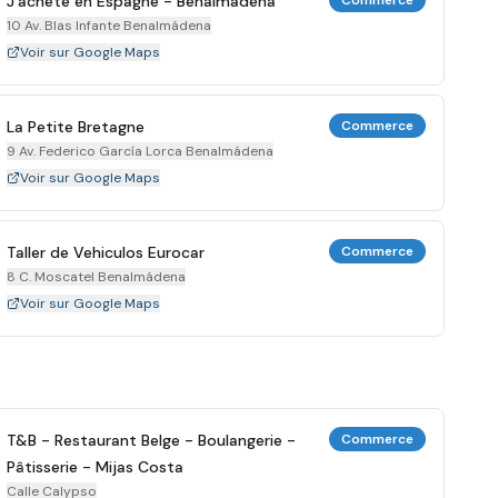
J'achète en Espagne - Benalmádena
Commerce
10 Av. Blas Infante Benalmádena
Voir sur Google Maps
La Petite Bretagne
Commerce
9 Av. Federico García Lorca Benalmádena
Voir sur Google Maps
Taller de Vehiculos Eurocar
Commerce
8 C. Moscatel Benalmádena
Voir sur Google Maps
T&B - Restaurant Belge - Boulangerie -
Commerce
Pâtisserie - Mijas Costa
Calle Calypso