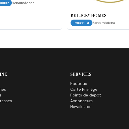
Benalmádena
bilier
BE LUCKY HOMES
Benalmádena
immobilier
INE
SERVICES
Boutique
nes
Carte Privilège
s
Points de dépôt
resses
Annonceurs
Newsletter