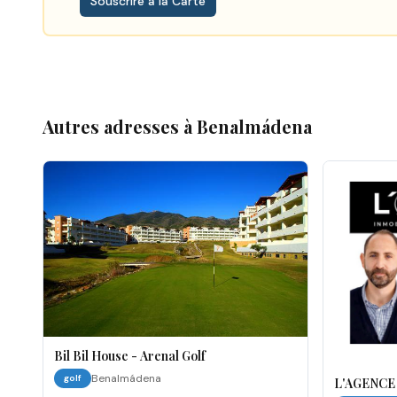
Souscrire à la Carte
Autres adresses à
Benalmádena
Bil Bil House - Arenal Golf
Benalmádena
golf
L'AGENCE