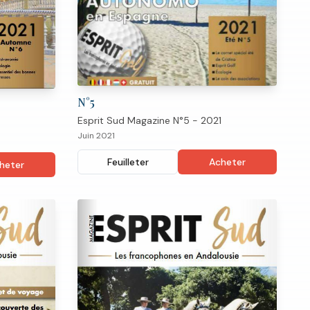
N°
5
Esprit Sud Magazine N°5 - 2021
Juin 2021
Feuilleter
Acheter
heter