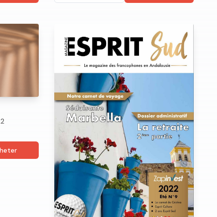
22
heter