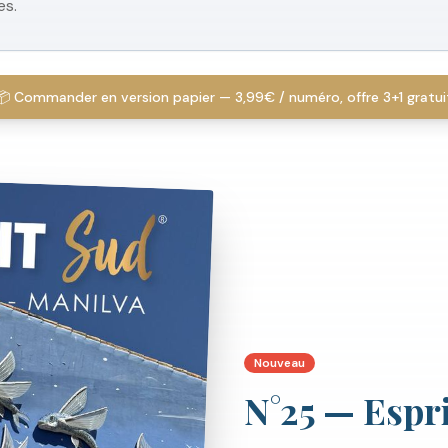
es.
📦 Commander en version papier — 3,99€ / numéro, offre 3+1 gratui
Nouveau
N°
25
—
Espr