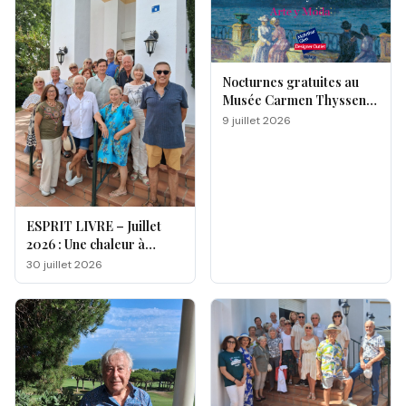
Nocturnes gratuites au
Musée Carmen Thyssen
de Málaga
9 juillet 2026
ESPRIT LIVRE – Juillet
2026 : Une chaleur à
double facette
30 juillet 2026