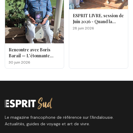
ESPRIT LIVRE, session de
Juin 2026 - Quand la
magie opère !
28 juin 2026
Rencontre avec Boris
Barail — L'étonnante
odyssée d'un électron
30 juin 2026
voyageur
Le magazine francophone de référence sur l'Andalousie.
Actualités, guides de voyage et art de vivre.