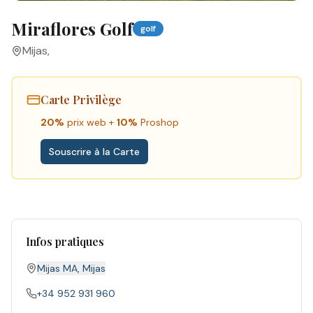
Miraflores Golf
golf
Mijas
,
Carte Privilège
20%
prix web +
10%
Proshop
Souscrire à la Carte
Infos pratiques
Mijas MA
,
Mijas
+34 952 931 960