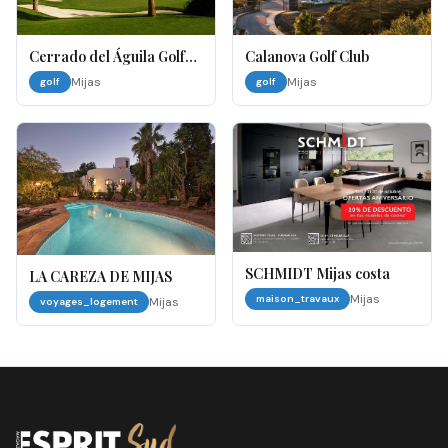
Cerrado del Águila Golf
Calanova Golf Club
And Resort
Mijas
Mijas
golf
golf
SCHMIDT Mijas costa
LA CAREZA DE MIJAS
Mijas
maison_travaux
Mijas
voyages_logement