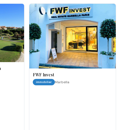
a
FWF Invest
Marbella
immobilier