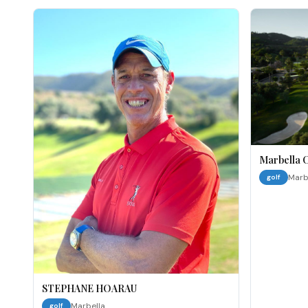
Marbella 
Marb
golf
STEPHANE HOARAU
Marbella
golf