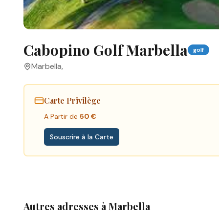
Cabopino Golf Marbella
golf
Marbella
,
Carte Privilège
A Partir de
50 €
Souscrire à la Carte
Autres adresses à
Marbella