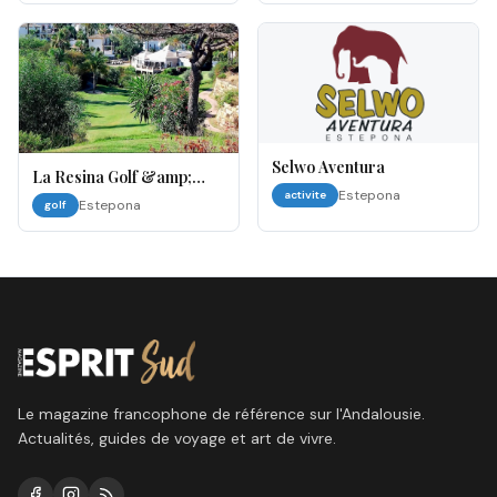
Selwo Aventura
La Resina Golf &amp;
Estepona
activite
Country Club
Estepona
golf
Le magazine francophone de référence sur l'Andalousie.
Actualités, guides de voyage et art de vivre.