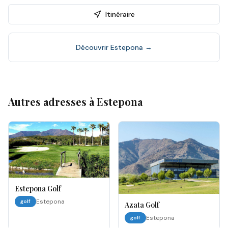
Itinéraire
Découvrir
Estepona
→
Autres adresses à
Estepona
Estepona Golf
Estepona
golf
Azata Golf
Estepona
golf