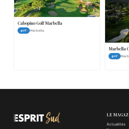
Cabopino Golf Marbella
Marbella
golf
Marbella 
Marb
golf
LE MAGAZ
Actualités