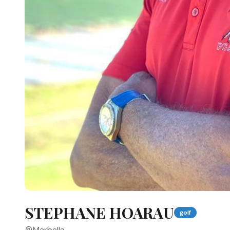
STEPHANE HOARAU
golf
Marbella
,