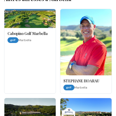
Cabopino Golf Marbella
Marbella
golf
STEPHANE HOARAU
Marbella
golf