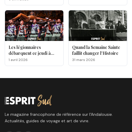
Les légionnaires
Quand la Semaine Sainte
débarquent ce jeudi à
faillit changer l'Histoire
Málaga, voici le
1 avril 2026
31 mars 2026
programme !
Le magazine francophone de référence sur l'Andalousie.
Actualités, guides de voyage et art de vivre.