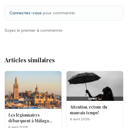
Connectez-vous
pour commenter.
Soyez le premier à commenter.
Articles similaires
Attention, retour du
mauvais temps!
Les légionnaires
6 avril 2026
débarquent à Málaga
pour la Semaine Sainte
6 avril 2026