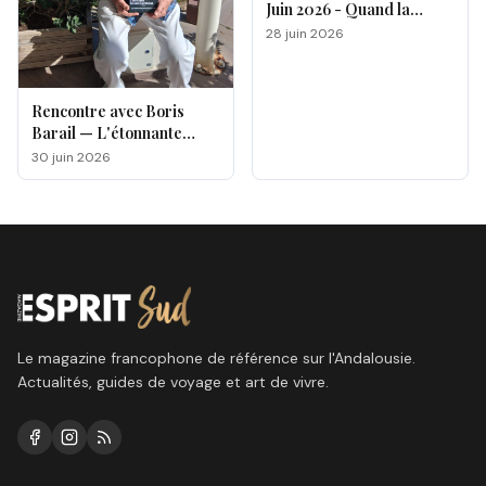
Juin 2026 - Quand la
magie opère !
28 juin 2026
Rencontre avec Boris
Barail — L'étonnante
odyssée d'un électron
30 juin 2026
voyageur
Le magazine francophone de référence sur l'Andalousie.
Actualités, guides de voyage et art de vivre.