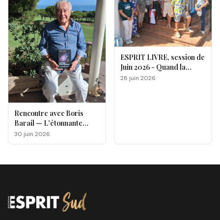
ESPRIT LIVRE, session de
Juin 2026 - Quand la
magie opère !
28 juin 2026
Rencontre avec Boris
Barail — L'étonnante
odyssée d'un électron
30 juin 2026
voyageur