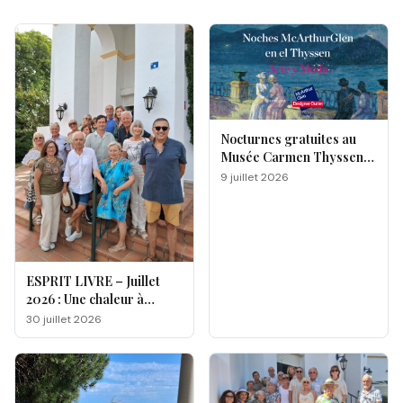
Nocturnes gratuites au
Musée Carmen Thyssen
de Málaga
9 juillet 2026
ESPRIT LIVRE – Juillet
2026 : Une chaleur à
double facette
30 juillet 2026