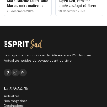
Marc-Antoine Enlart, alias
Esprit Golf, vers une
Marco, notre maître de
année 2026 qui célèbrera
cérémonie sur le green !
l’esprit du jeu sur la Costa
29 décembre 2025
29 décembre 2025
del Sol !
Le magazine francophone de référence sur l'Andalousie.
Actualités, guides de voyage et art de vivre.
LE MAGAZINE
Actualités
Nos magazines
Destinations