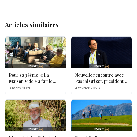
Articles similaires
Pour sa 38ème, « La
Nouvelle rencontre avec
Maison Vide » a fait le
Pascal Grizot, président
plein chez Esprit Livre !
de la Fédération française
3 mars 2026
4 février 2026
de golf