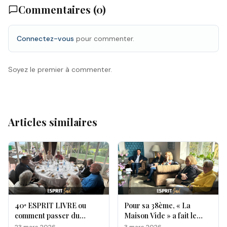
Commentaires (
0
)
Connectez-vous
pour commenter.
Soyez le premier à commenter.
Articles similaires
40ᵉ ESPRIT LIVRE ou
Pour sa 38ème, « La
comment passer du
Maison Vide » a fait le
sérieux à la franche
plein chez Esprit Livre !