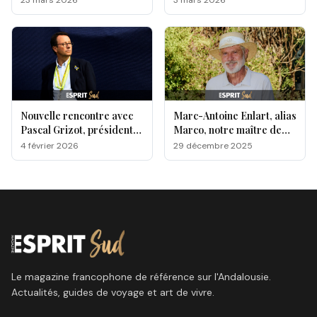
23 mars 2026
3 mars 2026
rigolade
Nouvelle rencontre avec
Marc-Antoine Enlart, alias
Pascal Grizot, président
Marco, notre maître de
de la Fédération française
cérémonie sur le green !
4 février 2026
29 décembre 2025
de golf
Le magazine francophone de référence sur l'Andalousie.
Actualités, guides de voyage et art de vivre.