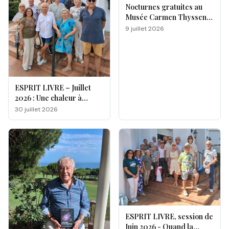
Nocturnes gratuites au
Musée Carmen Thyssen
de Málaga
9 juillet 2026
ESPRIT LIVRE – Juillet
2026 : Une chaleur à
double facette
30 juillet 2026
ESPRIT LIVRE, session de
Juin 2026 - Quand la