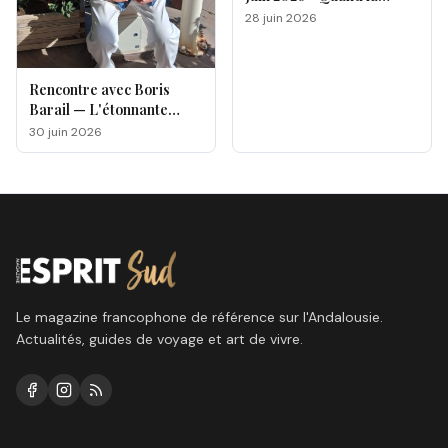
magie opère !
28 juin 2026
Rencontre avec Boris
Barail — L'étonnante
odyssée d'un électron
30 juin 2026
voyageur
Le magazine francophone de référence sur l'Andalousie.
Actualités, guides de voyage et art de vivre.