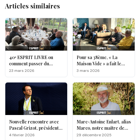
Articles similaires
40ᵉ ESPRIT LIVRE ou
Pour sa 38ème, « La
comment passer du
Maison Vide » a fait le
sérieux à la franche
plein chez Esprit Livre !
23 mars 2026
3 mars 2026
rigolade
Nouvelle rencontre avec
Marc-Antoine Enlart, alias
Pascal Grizot, président
Marco, notre maître de
de la Fédération française
cérémonie sur le green !
4 février 2026
29 décembre 2025