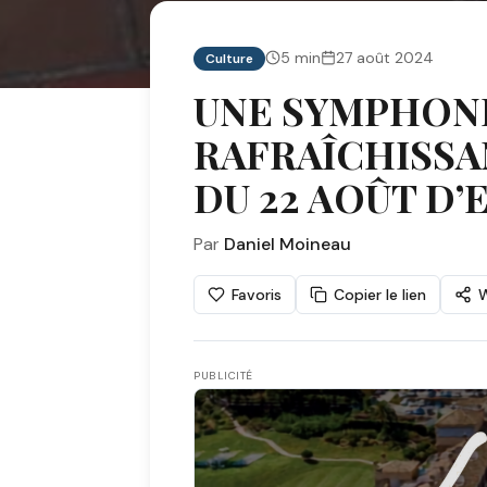
5
min
27 août 2024
Culture
UNE SYMPHONI
RAFRAÎCHISSA
DU 22 AOÛT D’
Par
Daniel Moineau
Favoris
Copier le lien
PUBLICITÉ