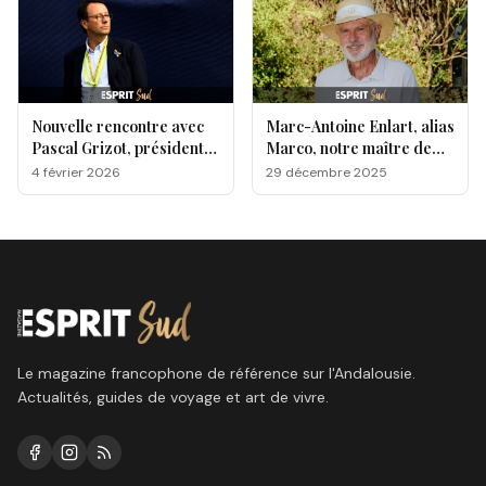
Nouvelle rencontre avec
Marc-Antoine Enlart, alias
Pascal Grizot, président
Marco, notre maître de
de la Fédération française
cérémonie sur le green !
4 février 2026
29 décembre 2025
de golf
Le magazine francophone de référence sur l'Andalousie.
Actualités, guides de voyage et art de vivre.