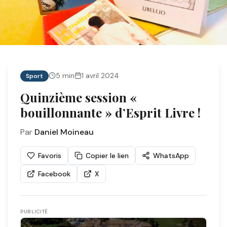
5
min
1 avril 2024
Sport
Quinzième session «
bouillonnante » d’Esprit Livre !
Par
Daniel Moineau
Favoris
Copier le lien
WhatsApp
Facebook
X
PUBLICITÉ