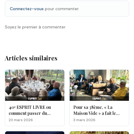
Connectez-vous
pour commenter.
Soyez le premier à commenter.
Articles similaires
40ᵉ ESPRIT LIVRE ou
Pour sa 38ème, « La
comment passer du
Maison Vide » a fait le
sérieux à la franche
plein chez Esprit Livre !
23 mars 2026
3 mars 2026
rigolade