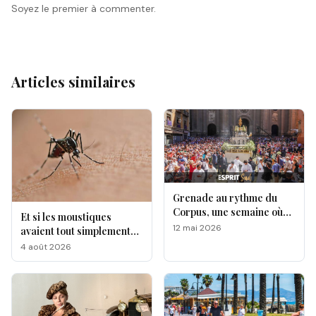
Soyez le premier à commenter.
Articles similaires
Grenade au rythme du
Corpus, une semaine où
Et si les moustiques
l’Andalousie révèle toute
12 mai 2026
avaient tout simplement
sa magie !
leurs préférés ?
4 août 2026