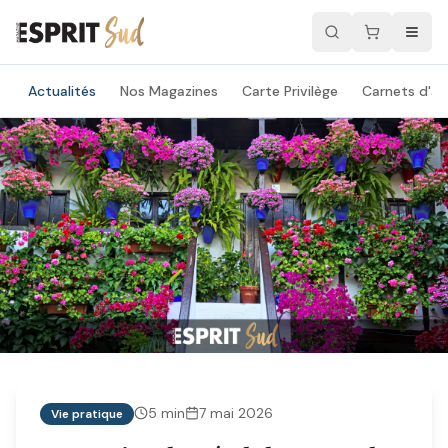
Actualités
Nos Magazines
Carte Privilège
Carnets d'ad
5
min
7 mai 2026
Vie pratique