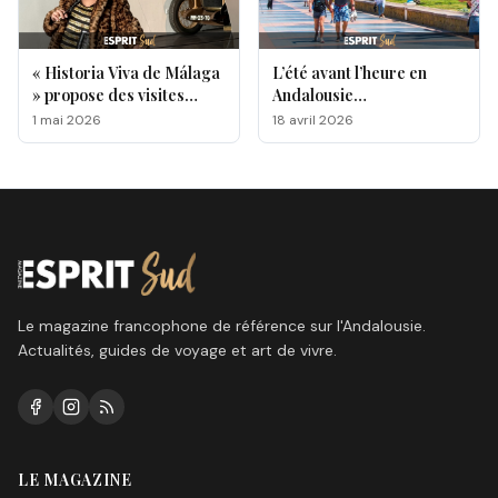
« Historia Viva de Málaga
L’été avant l’heure en
» propose des visites
Andalousie…
originales de lieux
1 mai 2026
18 avril 2026
emblématiques de la ville
Le magazine francophone de référence sur l'Andalousie.
Actualités, guides de voyage et art de vivre.
LE MAGAZINE