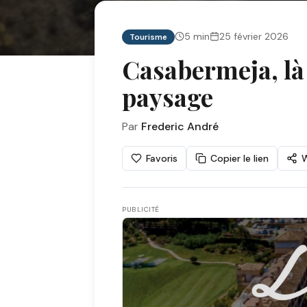
5
min
25 février 2026
Tourisme
Casabermeja, là 
paysage
Par
Frederic André
Favoris
Copier le lien
PUBLICITÉ