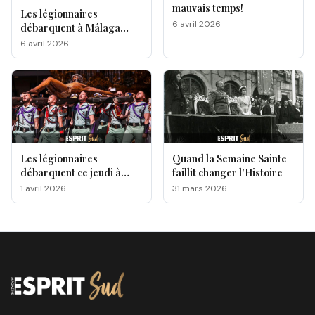
mauvais temps!
Les légionnaires
6 avril 2026
débarquent à Málaga
pour la Semaine Sainte
6 avril 2026
Les légionnaires
Quand la Semaine Sainte
débarquent ce jeudi à
faillit changer l'Histoire
Málaga, voici le
1 avril 2026
31 mars 2026
programme !