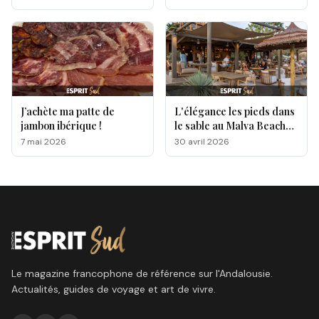
J’achète ma patte de
L'élégance les pieds dans
jambon ibérique !
le sable au Malva Beach
by Txema Palacio
7 mai 2026
30 avril 2026
Le magazine francophone de référence sur l'Andalousie.
Actualités, guides de voyage et art de vivre.