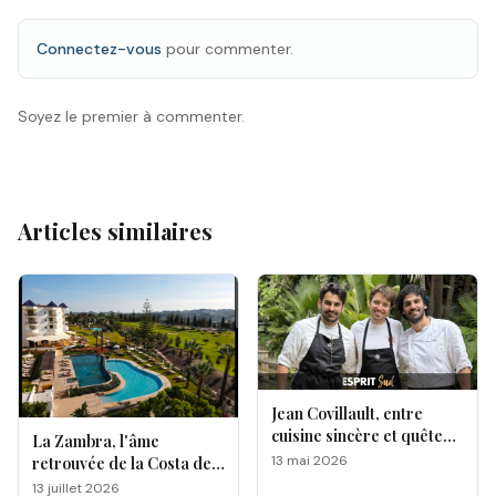
Connectez-vous
pour commenter.
Soyez le premier à commenter.
Articles similaires
Jean Covillault, entre
cuisine sincère et quête
La Zambra, l'âme
d’authenticité
13 mai 2026
retrouvée de la Costa del
Sol
13 juillet 2026