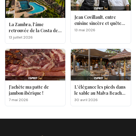
Jean Covillault, entre
cuisine sincère et quête
La Zambra, l'âme
d’authenticité
13 mai 2026
retrouvée de la Costa del
Sol
13 juillet 2026
J’achète ma patte de
L'élégance les pieds dans
jambon ibérique !
le sable au Malva Beach
by Txema Palacio
7 mai 2026
30 avril 2026