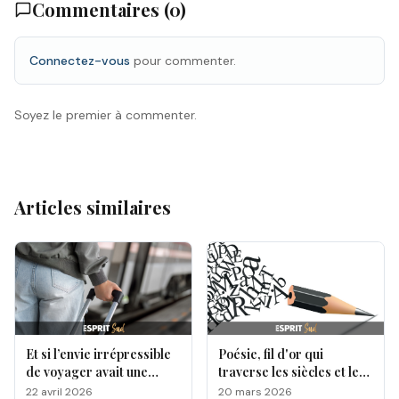
Commentaires (
0
)
Connectez-vous
pour commenter.
Soyez le premier à commenter.
Articles similaires
Et si l’envie irrépressible
Poésie, fil d'or qui
de voyager avait une
traverse les siècles et les
origine génétique ?
cultures
22 avril 2026
20 mars 2026