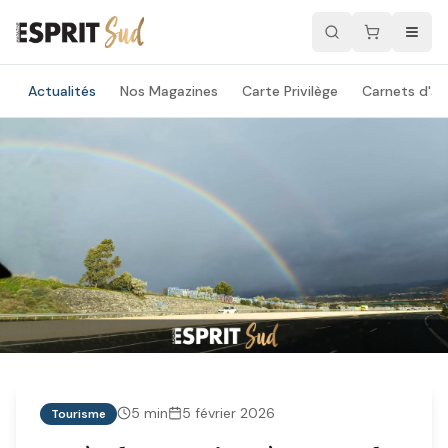
Actualités
Nos Magazines
Carte Privilège
Carnets d'ad
5
min
5 février 2026
Tourisme