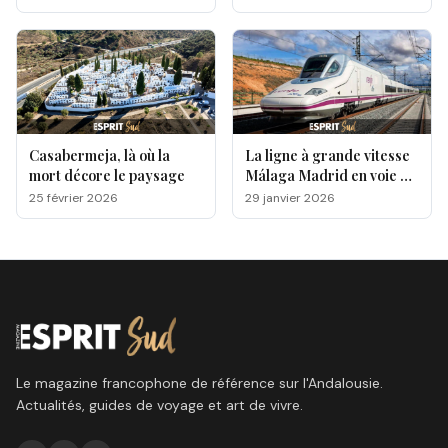
Casabermeja, là où la
La ligne à grande vitesse
mort décore le paysage
Málaga Madrid en voie de
rétablissement après le
25 février 2026
29 janvier 2026
drame d’Adamuz
Le magazine francophone de référence sur l'Andalousie.
Actualités, guides de voyage et art de vivre.