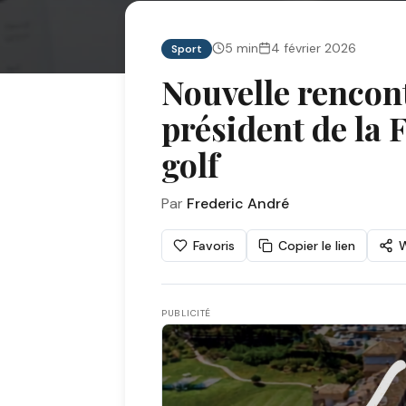
5
min
4 février 2026
Sport
Nouvelle rencont
président de la 
golf
Par
Frederic André
Favoris
Copier le lien
PUBLICITÉ