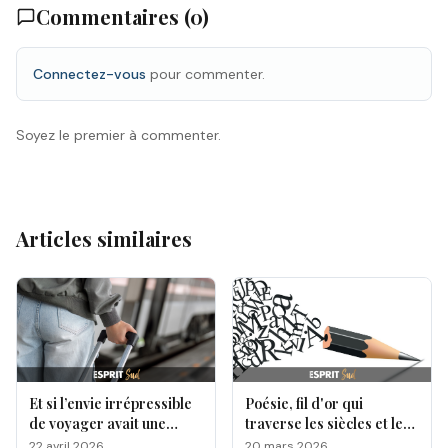
Commentaires (
0
)
Connectez-vous
pour commenter.
Soyez le premier à commenter.
Articles similaires
Et si l’envie irrépressible
Poésie, fil d'or qui
de voyager avait une
traverse les siècles et les
origine génétique ?
cultures
22 avril 2026
20 mars 2026