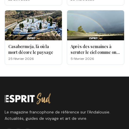
Casabermeja, là où la
Après des semaines à
mort décore le paysage
scruter le ciel comme on
attend une lettre qui
25 février 2026
5 février 2026
n’arrive pas, une question
est sur toutes les lèvres,
quand le soleil va-t-il
enfin reprendre ses droits
ici sur la Costa del Sol?
Le magazine francophone de référence sur l'Andalousie.
Actualités, guides de voyage et art de vivre.