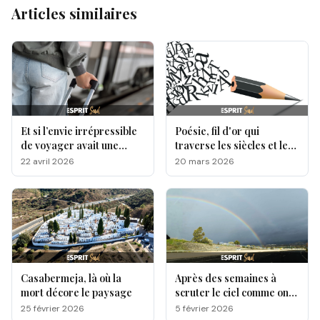
Articles similaires
Et si l’envie irrépressible
Poésie, fil d'or qui
de voyager avait une
traverse les siècles et les
origine génétique ?
cultures
22 avril 2026
20 mars 2026
Casabermeja, là où la
Après des semaines à
mort décore le paysage
scruter le ciel comme on
attend une lettre qui
25 février 2026
5 février 2026