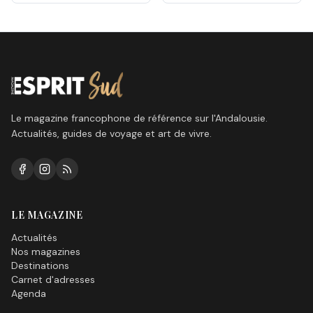
n’arrive pas, une question
est sur toutes les lèvres,
quand le soleil va-t-il
enfin reprendre ses droits
ici sur la Costa del Sol?
Le magazine francophone de référence sur l'Andalousie.
Actualités, guides de voyage et art de vivre.
LE MAGAZINE
Actualités
Nos magazines
Destinations
Carnet d'adresses
Agenda