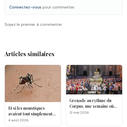
Connectez-vous
pour commenter.
Soyez le premier à commenter.
Articles similaires
Grenade au rythme du
Corpus, une semaine où
Et si les moustiques
l’Andalousie révèle toute
12 mai 2026
avaient tout simplement
sa magie !
leurs préférés ?
4 août 2026