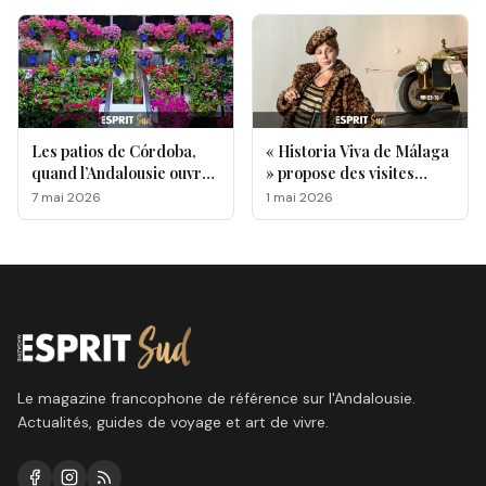
Les patios de Córdoba,
« Historia Viva de Málaga
quand l’Andalousie ouvre
» propose des visites
ses portes au monde
originales de lieux
7 mai 2026
1 mai 2026
emblématiques de la ville
Le magazine francophone de référence sur l'Andalousie.
Actualités, guides de voyage et art de vivre.