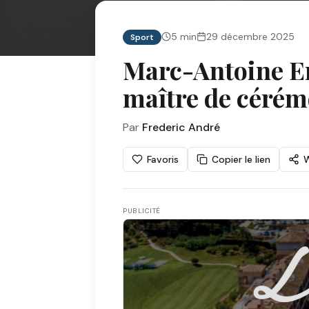
5
min
29 décembre 2025
Sport
Marc-Antoine En
maître de cérémo
Par
Frederic André
Favoris
Copier le lien
PUBLICITÉ