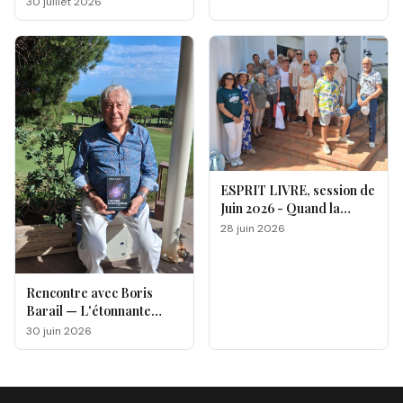
30 juillet 2026
ESPRIT LIVRE, session de
Juin 2026 - Quand la
magie opère !
28 juin 2026
Rencontre avec Boris
Barail — L'étonnante
odyssée d'un électron
30 juin 2026
voyageur