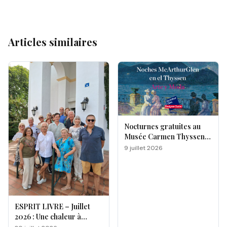
Articles similaires
Nocturnes gratuites au
Musée Carmen Thyssen
de Málaga
9 juillet 2026
ESPRIT LIVRE – Juillet
2026 : Une chaleur à
double facette