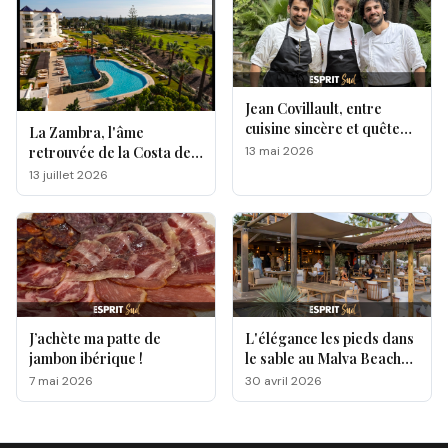
Jean Covillault, entre
cuisine sincère et quête
La Zambra, l'âme
d’authenticité
13 mai 2026
retrouvée de la Costa del
Sol
13 juillet 2026
J’achète ma patte de
L'élégance les pieds dans
jambon ibérique !
le sable au Malva Beach
by Txema Palacio
7 mai 2026
30 avril 2026