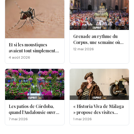
Grenade au rythme du
Corpus, une semaine où
Et si les moustiques
l’Andalousie révèle toute
12 mai 2026
avaient tout simplement
sa magie !
leurs préférés ?
4 août 2026
Les patios de Córdoba,
« Historia Viva de Málaga
quand l’Andalousie ouvre
» propose des visites
ses portes au monde
originales de lieux
7 mai 2026
1 mai 2026
emblématiques de la ville