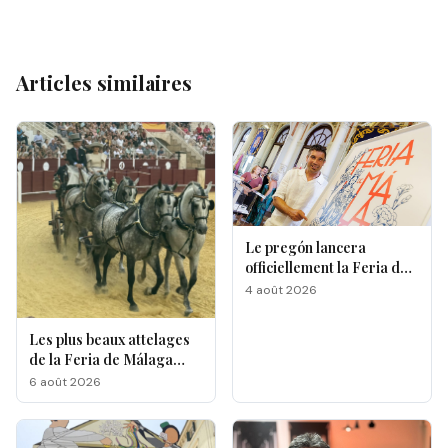
Articles similaires
Le pregón lancera
officiellement la Feria de
Málaga 2026
4 août 2026
Les plus beaux attelages
de la Feria de Málaga
s'affrontent à La
6 août 2026
Malagueta