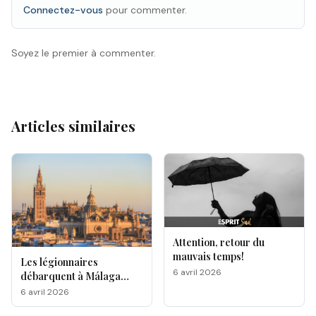
Connectez-vous
pour commenter.
Soyez le premier à commenter.
Articles similaires
Attention, retour du
mauvais temps!
Les légionnaires
6 avril 2026
débarquent à Málaga
pour la Semaine Sainte
6 avril 2026