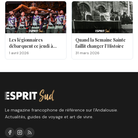
Les légionnaires
Quand la Semaine Sainte
débarquent ce jeudi à
faillit changer l'Histoire
Málaga, voici le
1 avril 2026
31 mars 2026
programme !
Le magazine francophone de référence sur l'Andalousie.
Actualités, guides de voyage et art de vivre.