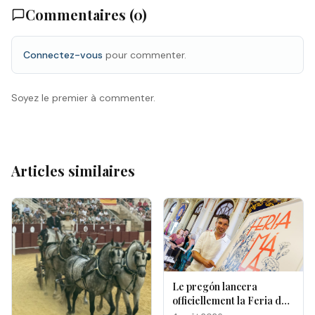
Commentaires (
0
)
Connectez-vous
pour commenter.
Soyez le premier à commenter.
Articles similaires
Le pregón lancera
officiellement la Feria de
Málaga 2026