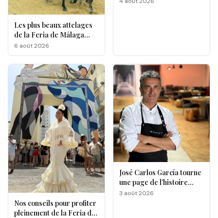
4 août 2026
Les plus beaux attelages
de la Feria de Málaga
s'affrontent à La
6 août 2026
Malagueta
José Carlos García tourne
une page de l’histoire
gastronomique de Malaga
3 août 2026
Nos conseils pour profiter
pleinement de la Feria de