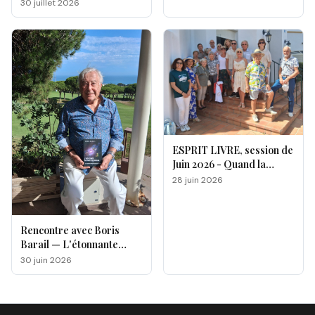
double facette
30 juillet 2026
ESPRIT LIVRE, session de
Juin 2026 - Quand la
magie opère !
28 juin 2026
Rencontre avec Boris
Barail — L'étonnante
odyssée d'un électron
30 juin 2026
voyageur