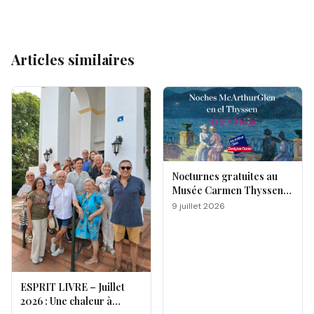
Articles similaires
Nocturnes gratuites au
Musée Carmen Thyssen
de Málaga
9 juillet 2026
ESPRIT LIVRE – Juillet
2026 : Une chaleur à