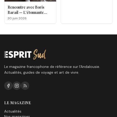
Rencontre avec Boris
Barail — L'étonnante
odyssée d'un électron
30 juin 2026
voyageur
Le magazine francophone de référence sur l'Andalousie.
Actualités, guides de voyage et art de vivre.
LE MAGAZINE
Actualités
Nos magazines