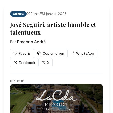
5
min
3 janvier 2023
Culture
José Seguiri, artiste humble et
talentueux
Par
Frederic André
Favoris
Copier le lien
WhatsApp
Facebook
X
PUBLICITÉ