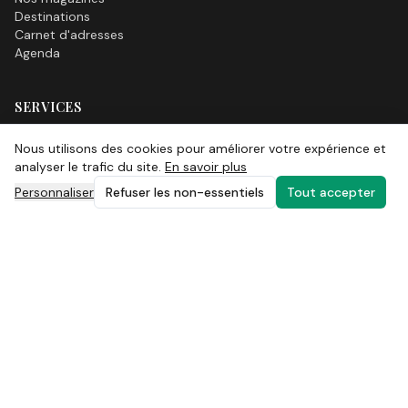
Destinations
Carnet d'adresses
Agenda
SERVICES
Boutique
Nous utilisons des cookies pour améliorer votre expérience et
Carte Privilège
analyser le trafic du site.
En savoir plus
Points de dépôt
Annonceurs
Personnaliser
Refuser les non-essentiels
Tout accepter
Newsletter
INFORMATIONS
Mentions légales
CGV
Politique de confidentialité
Politique cookies
Gérer les cookies
Contact