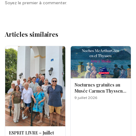
Soyez le premier à commenter.
Articles similaires
Nocturnes gratuites au
Musée Carmen Thyssen
de Málaga
9 juillet 2026
ESPRIT LIVRE – Juillet