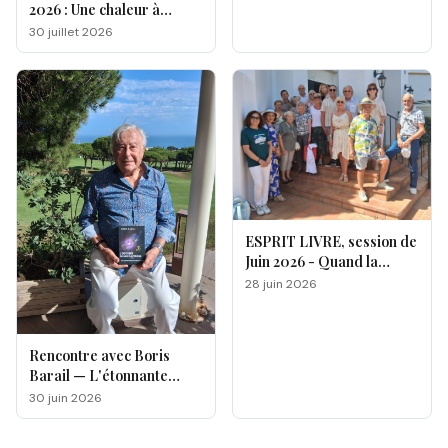
2026 : Une chaleur à
double facette
30 juillet 2026
ESPRIT LIVRE, session de
Juin 2026 - Quand la
magie opère !
28 juin 2026
Rencontre avec Boris
Barail — L'étonnante
odyssée d'un électron
30 juin 2026
voyageur