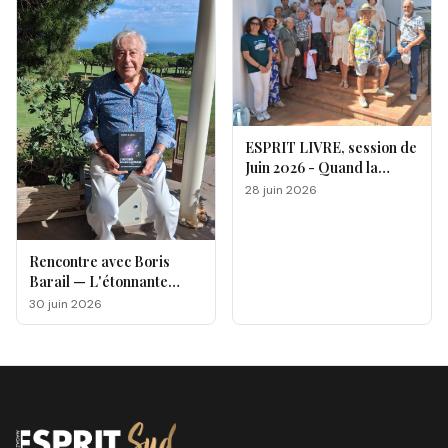
ESPRIT LIVRE, session de
Juin 2026 - Quand la
magie opère !
28 juin 2026
Rencontre avec Boris
Barail — L'étonnante
odyssée d'un électron
30 juin 2026
voyageur