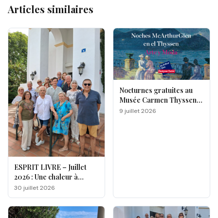
Articles similaires
Nocturnes gratuites au
Musée Carmen Thyssen
de Málaga
9 juillet 2026
ESPRIT LIVRE – Juillet
2026 : Une chaleur à
double facette
30 juillet 2026