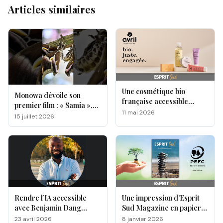
Articles similaires
Une cosmétique bio
Monowa dévoile son
française accessible
premier film : « Samia »,
séduit l'Espagne!
11 mai 2026
un hommage à la magie
15 juillet 2026
des papillons
Rendre l’IA accessible
Une impression d’Esprit
avec Benjamin Dang
Sud Magazine en papier
Ntang
écologique certifié PEFC !
23 avril 2026
8 janvier 2026