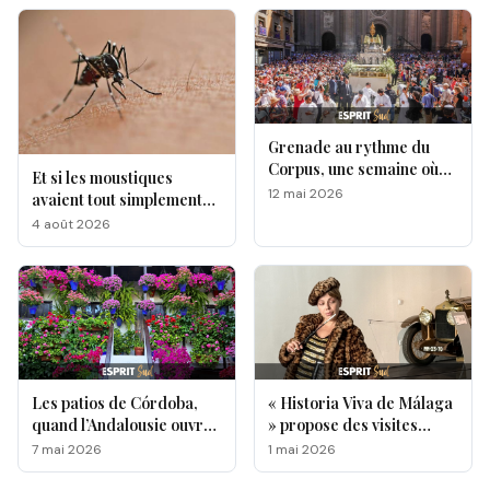
Grenade au rythme du
Corpus, une semaine où
Et si les moustiques
l’Andalousie révèle toute
12 mai 2026
avaient tout simplement
sa magie !
leurs préférés ?
4 août 2026
Les patios de Córdoba,
« Historia Viva de Málaga
quand l’Andalousie ouvre
» propose des visites
ses portes au monde
originales de lieux
7 mai 2026
1 mai 2026
emblématiques de la ville