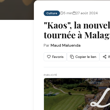
5
min
27 août 2024
Culture
"Kaos", la nouvel
tournée à Malag
Par
Maud Maluenda
Favoris
Copier le lien
PUBLICITÉ