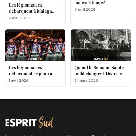
mauvais temps!
Les légionnaires
6 avril 2026
débarquent à Málaga
pour la Semaine Sainte
6 avril 2026
Les légionnaires
Quand la Semaine Sainte
débarquent ce jeudi à
faillit changer l'Histoire
Málaga, voici le
1 avril 2026
31 mars 2026
programme !