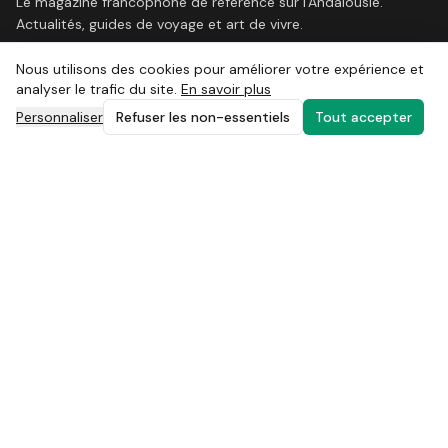
Le magazine francophone de référence sur l'Andalousie.
Actualités, guides de voyage et art de vivre.
Nous utilisons des cookies pour améliorer votre expérience et
analyser le trafic du site.
En savoir plus
Personnaliser
Refuser les non-essentiels
Tout accepter
LE MAGAZINE
Actualités
Nos magazines
Destinations
Carnet d'adresses
Agenda
SERVICES
Boutique
Carte Privilège
Points de dépôt
Annonceurs
Newsletter