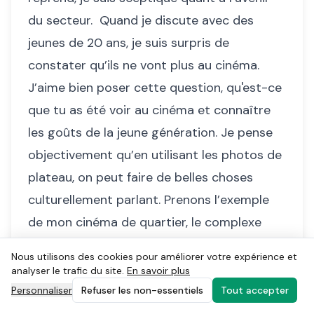
du secteur. Quand je discute avec des
jeunes de 20 ans, je suis surpris de
constater qu’ils ne vont plus au cinéma.
J’aime bien poser cette question, qu'est-ce
que tu as été voir au cinéma et connaître
les goûts de la jeune génération. Je pense
objectivement qu’en utilisant les photos de
plateau, on peut faire de belles choses
culturellement parlant. Prenons l’exemple
de mon cinéma de quartier, le complexe
UGC Les Halles à Paris. Rien n’y a changé en
Nous utilisons des cookies pour améliorer votre expérience et
15 ans. On y retrouve les mêmes
analyser le trafic du site.
En savoir plus
photographies exposées, le seul
Personnaliser
Refuser les non-essentiels
Tout accepter
changement que je constate ce sont les