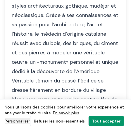
styles architecturaux gothique, mudéjar et
néoclassique. Grâce à ses connaissances et
sa passion pour l’architecture, l’art et
l’histoire, le médecin d’origine catalane
réussit avec du bois, des briques, du ciment
et des pierres à modeler une véritable
œuvre, un «monument» personnel et unique
dédié à la découverte de l’Amérique.
Véritable témoin du passé, l’édifice se
dresse fièrement en bordure du village
blanc. Ses murs et tourelles sont truffés de
Nous utilisons des cookies pour améliorer votre expérience et
détails historiques.
analyser le trafic du site.
En savoir plus
Le Château Colomares
impressionne ceux
Personnaliser
Refuser les non-essentiels
Tout accepter
qui poussent ses portes.