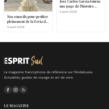
José Carlos García tourne
une page de l’histoire
gastronomique de Malaga
3 août 2026
Nos conseils pour profiter
pleinement de la Feria de
Málaga 2026
4 août 2026
Le magazine francophone de référence sur l'Andalousie.
Actualités, guides de voyage et art de vivre.
LE MAGAZINE