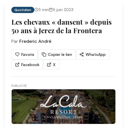
5
min
5 juin 2023
Quotidien
Les chevaux « dansent » depuis
50 ans à Jerez de la Frontera
Par
Frederic André
Favoris
Copier le lien
WhatsApp
Facebook
X
PUBLICITÉ